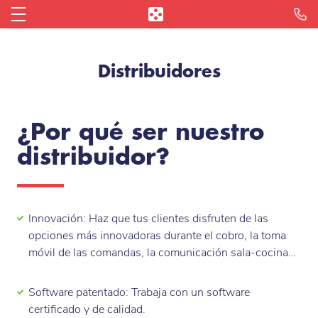
Reserva tu Demostración
Integraciones y socios
Blog de hostelería
Conectarme
La Caja Registradora en Ipad
Restaurante
Distribuidores
¿Por qué Apple?
Bar
L'Addition Reporting
Distribuidores
Pizzería
L'Addition Reservas
¿Por qué ser nuestro
¿Quiénes somos?
Fast Food
distribuidor?
L'Addition Click & Collect
Opiniones
Cafetería
Todas las Funcionalidades
Prensa
Innovación: Haz que tus clientes disfruten de las
Panadería
opciones más innovadoras durante el cobro, la toma
móvil de las comandas, la comunicación sala-cocina…
Heladería
Software patentado: Trabaja con un software
Food Truck
certificado y de calidad.