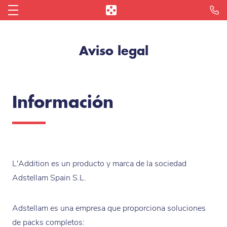
Reserva tu Demostración
Integraciones y socios
Blog de hostelería
Conectarme
La Caja Registradora en Ipad
Restaurante
Aviso legal
¿Por qué Apple?
Bar
L'Addition Reporting
Distribuidores
Pizzería
L'Addition Reservas
Información
¿Quiénes somos?
Fast Food
L'Addition Click & Collect
Opiniones
Cafetería
Todas las Funcionalidades
Prensa
Panadería
L'Addition es un producto y marca de la sociedad
Adstellam Spain S.L.
Heladería
Adstellam es una empresa que proporciona soluciones
Food Truck
de packs completos: