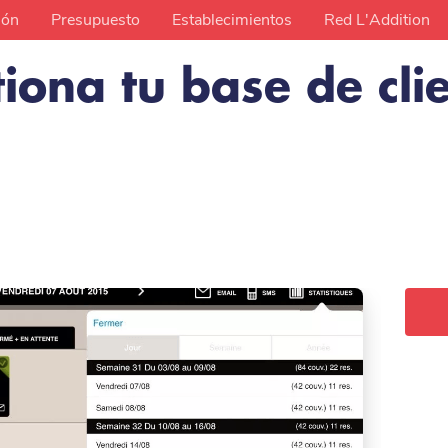
ión
Presupuesto
Establecimientos
Red L'Addition
iona tu base de cli