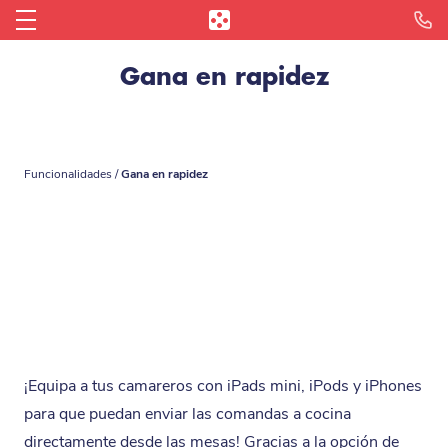
Gana en rapidez
Reserva tu Demostración
Integraciones y socios
Blog de hostelería
Conectarme
La Caja Registradora en Ipad
Restaurante
¿Por qué Apple?
Bar
L'Addition Reporting
Distribuidores
Pizzería
L'Addition Reservas
Funcionalidades
/
Gana en rapidez
¿Quiénes somos?
Fast Food
L'Addition Click & Collect
Opiniones
Cafetería
Todas las Funcionalidades
Prensa
Panadería
Heladería
¡Equipa a tus camareros con iPads mini, iPods y iPhones
para que puedan enviar las comandas a cocina
Food Truck
directamente desde las mesas! Gracias a la opción de