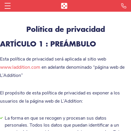
Reserva tu Demostración
Integraciones y socios
Blog de hostelería
Conectarme
La Caja Registradora en Ipad
Restaurante
Política de privacidad
¿Por qué Apple?
Bar
L'Addition Reporting
ARTÍCULO 1 : PREÁMBULO
Distribuidores
Pizzería
L'Addition Reservas
Esta política de privacidad será aplicada al sitio web
¿Quiénes somos?
Fast Food
L'Addition Click & Collect
www.laddition.com
en adelante denominado “página web de
Opiniones
L’Addition”
Cafetería
Todas las Funcionalidades
Prensa
Panadería
El propósito de esta política de privacidad es exponer a los
usuarios de la página web de L’Addition:
Heladería
La forma en que se recogen y procesan sus datos
Food Truck
personales. Todos los datos que puedan identificar a un