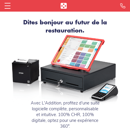
Je veux un devis !
Blog des restaurateurs
Me connecter
La Caisse Enregistreuse iPad
Nos TPE
Dites bonjour au futur de la
restauration.
Simulateur de gains
Partenaires
Parrainage
Le Click & Collect
Le Paiement à Table
Établissements
L'Addition achats
Tap to Pay sur iPhone
La Réservation en ligne
L'Avance de trésorerie
Le Menu digital
Notre offre paiement
Le Reporting
Avec L'Addition, profitez d'une suite
Toutes les fonctionnalités
logicielle complète, personnalisable
et intuitive. 100% CHR, 100%
digitale, optez pour une expérience
360°.