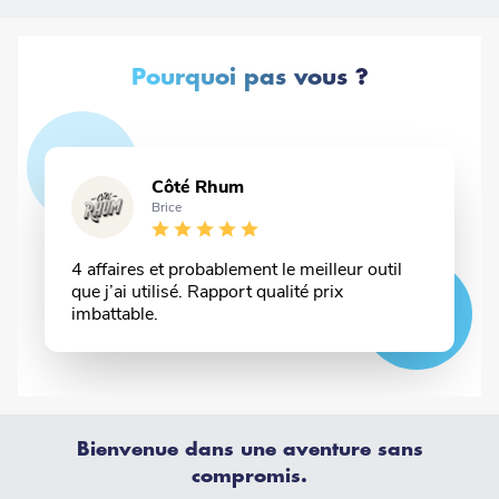
Pourquoi pas vous ?
Nom
Côté Rhum
Nom
Brice
-
suffixe
Commentaire
4 affaires et probablement le meilleur outil
et
n :
que j’ai utilisé. Rapport qualité prix
imbattable.
 à
t.
Bienvenue dans une aventure sans
compromis.