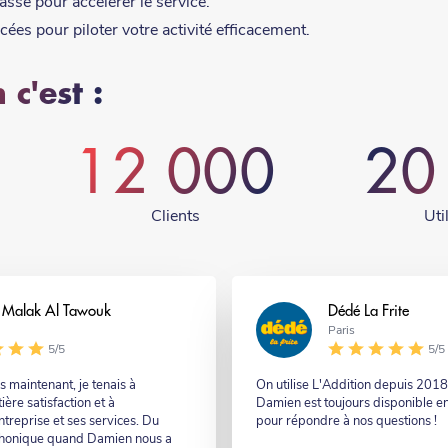
sse pour accélérer le service.
cées pour piloter votre activité efficacement.
 c'est :
12 000
20
Clients
Uti
 - Malak Al Tawouk
Nom
Dédé La Frite
Nom
Paris
-
5/5
5/5
suffixe
s maintenant, je tenais à
Commentaire
On utilise L'Addition depuis 2018. 
ère satisfaction et à
Damien est toujours disponible e
reprise et ses services. Du
pour répondre à nos questions !
phonique quand Damien nous a