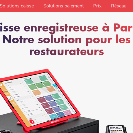
Solutions caisse
Solutions paiement
Prix
Réseau
isse enregistreuse à Pari
Notre solution pour les
restaurateurs