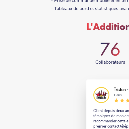
- Prise de commande mobile et en terra
- Tableaux de bord et statistiques avan
L'Addition
76
Collaborateurs
Nom
Tristan
Nom
Paris
-
suffixe
Commentaire
Client depuis deux an
témoigner de mon enti
recommander cette ent
premier contact télé