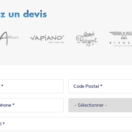
 un devis
rm
Code
Postal
one
Type
d'établissement