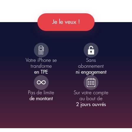
Bouton
Je le veux !
Content
Votre iPhone se
Sans
transforme
abonnement
en TPE
ni engagement
Pas de limite
Sur votre compte
de montant
au bout de
2 jours ouvrés