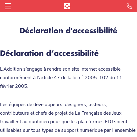
Je veux un devis !
Blog des restaurateurs
Me connecter
La Caisse Enregistreuse iPad
Nos TPE
Déclaration d'accessibilité
Simulateur de gains
Partenaires
Parrainage
Le Click & Collect
Le Paiement à Table
Établissements
L'Addition achats
Tap to Pay sur iPhone
Déclaration d’accessibilité
La Réservation en ligne
L'Avance de trésorerie
L’Addition s’engage à rendre son site internet accessible
conformément à l’article 47 de la loi n° 2005-102 du 11
Le Menu digital
Notre offre paiement
février 2005.
Le Reporting
Les équipes de développeurs, designers, testeurs,
contributeurs et chefs de projet de La Française des Jeux
Toutes les fonctionnalités
travaillent au quotidien pour que les plateformes FDJ soient
utilisables sur tous types de support numérique par l'ensemble