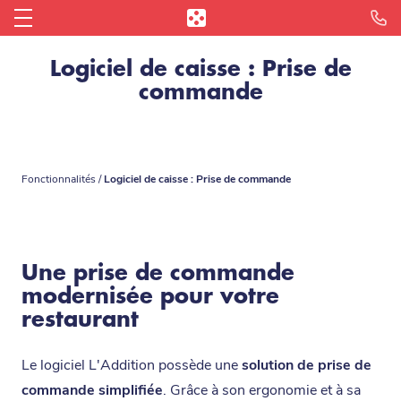
Logiciel de caisse : Prise de
Je veux un devis !
Blog des restaurateurs
Me connecter
La Caisse Enregistreuse iPad
Nos TPE
commande
Simulateur de gains
Partenaires
Parrainage
Le Click & Collect
Le Paiement à Table
Établissements
L'Addition achats
Tap to Pay sur iPhone
Fonctionnalités
/
Logiciel de caisse : Prise de commande
La Réservation en ligne
L'Avance de trésorerie
Le Menu digital
Notre offre paiement
Une prise de commande
Le Reporting
modernisée pour votre
restaurant
Toutes les fonctionnalités
Le logiciel L'Addition possède une
solution de prise de
commande simplifiée
. Grâce à son ergonomie et à sa