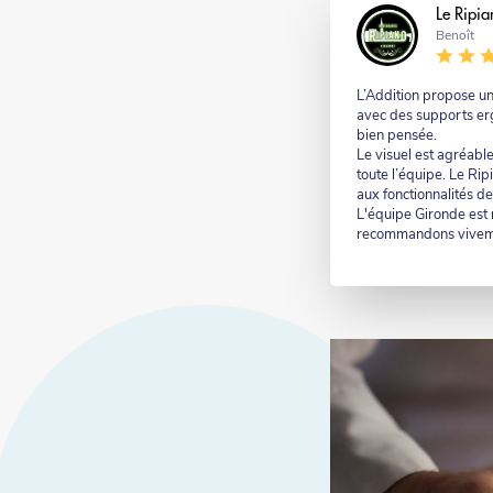
Nom
Le Ripia
Nom
Benoît
-
suffixe
Commentaire
L’Addition propose un
avec des supports er
bien pensée.
Le visuel est agréable
toute l’équipe. Le Rip
aux fonctionnalités de
L'équipe Gironde est r
recommandons vivem