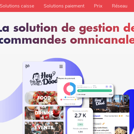
Solutions caisse
Solutions paiement
Prix
Réseau
La solution de gestion d
commandes omnicanal