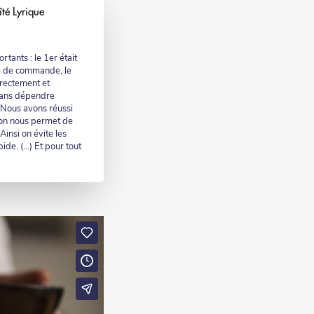
îté Lyrique
tants : le 1er était
e de commande, le
rrectement et
 sans dépendre
) Nous avons réussi
ion nous permet de
insi on évite les
pide. (…) Et pour tout