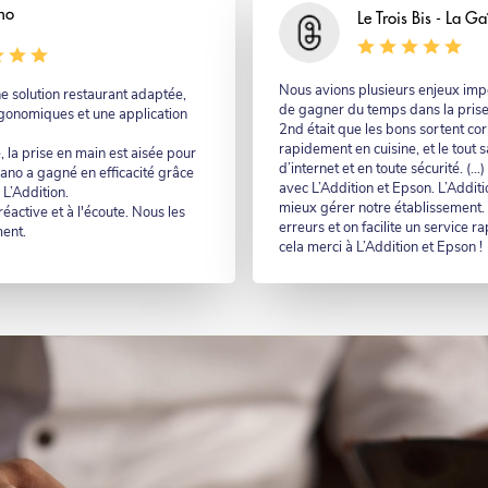
no
Nom
Le Trois Bis - La Ga
Commentaire
Nous avions plusieurs enjeux impor
e solution restaurant adaptée,
de gagner du temps dans la pris
gonomiques et une application
2nd était que les bons sortent co
rapidement en cuisine, et le tout
, la prise en main est aisée pour
d’internet et en toute sécurité. (…
iano a gagné en efficacité grâce
avec L’Addition et Epson. L’Addit
 L’Addition.
mieux gérer notre établissement. A
éactive et à l'écoute. Nous les
erreurs et on facilite un service ra
ent.
cela merci à L’Addition et Epson !