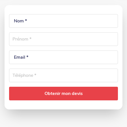
Webform
Nom
Prénom
Email
Téléphone