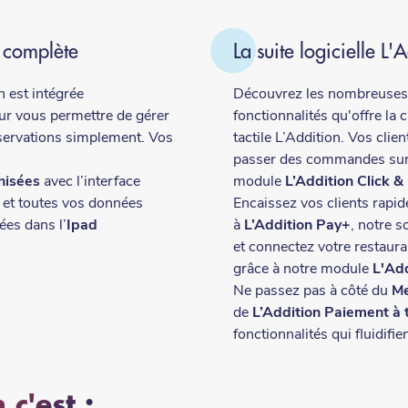
 complète
La suite logicielle L'
n est intégrée
Découvrez les nombreuses
ur vous permettre de gérer
fonctionnalités qu'offre la 
servations simplement. Vos
tactile L’Addition. Vos clie
passer des commandes sur
nisées
avec l’interface
module
L’Addition Click &
et toutes vos données
Encaissez vos clients rapi
ées dans l’
Ipad
à
L’Addition Pay+
, notre s
et connectez votre restauran
grâce à notre module
L'Ad
Ne passez pas à côté du
Me
de
L’Addition Paiement à 
fonctionnalités qui fluidifie
 c'est :