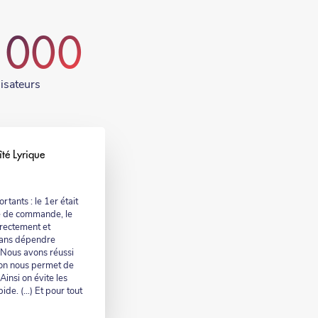
 000
lisateurs
îté Lyrique
tants : le 1er était
e de commande, le
rrectement et
 sans dépendre
) Nous avons réussi
ion nous permet de
insi on évite les
pide. (…) Et pour tout