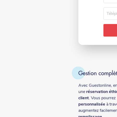
Téléph
Gestion complèt
Avec Guestonline, e
une
réservation éth
client
. Vous pourrez
personnalisée
à trav
augmentez facilemen
remplissage
.