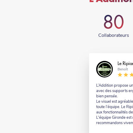
80
Collaborateurs
Nom
Le Ripia
Nom
Benoît
-
suffixe
Commentaire
L’Addition propose un
avec des supports er
bien pensée.
Le visuel est agréable
toute l’équipe. Le Rip
aux fonctionnalités de
L'équipe Gironde est r
recommandons vivem