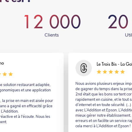
12 000
20
Clients
Uti
no
Nom
Le Trois Bis - La Ga
Commentaire
Nous avions plusieurs enjeux impor
e solution restaurant adaptée,
de gagner du temps dans la pris
gonomiques et une application
2nd était que les bons sortent co
rapidement en cuisine, et le tout
, la prise en main est aisée pour
d’internet et en toute sécurité. (…
iano a gagné en efficacité grâce
avec L’Addition et Epson. L’Addit
 L’Addition.
mieux gérer notre établissement. A
éactive et à l'écoute. Nous les
erreurs et on facilite un service ra
ent.
cela merci à L’Addition et Epson !