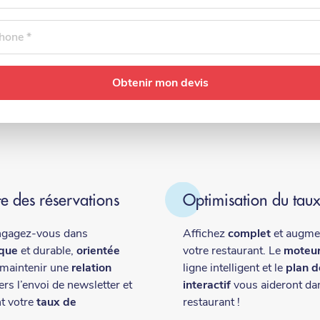
one
e des réservations
Optimisation du tau
ngagez-vous dans
Affichez
complet
et augme
ique
et durable,
orientée
votre restaurant. Le
moteur
 maintenir une
relation
ligne intelligent et le
plan d
ers l’envoi de newsletter et
interactif
vous aideront dan
t votre
taux de
restaurant !