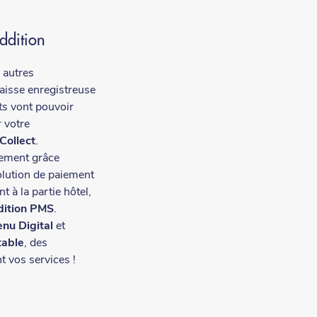
Addition
 autres
caisse enregistreuse
nts vont pouvoir
 votre
 Collect
.
dement grâce
olution de paiement
t à la partie hôtel,
dition PMS
.
nu Digital
et
table
, des
nt vos services !