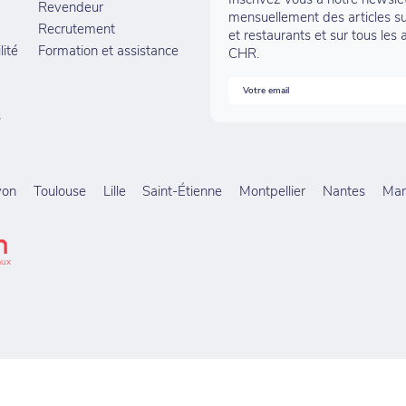
Revendeur
mensuellement des articles su
Recrutement
et restaurants et sur tous les 
lité
Formation et assistance
CHR.
s
yon
Toulouse
Lille
Saint-Étienne
Montpellier
Nantes
Mars
aux