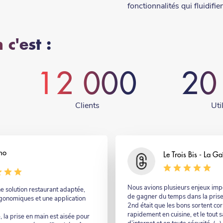
fonctionnalités qui fluidifie
 c'est :
12 000
20
Clients
Uti
no
Nom
Le Trois Bis - La Ga
Commentaire
Nous avions plusieurs enjeux impor
e solution restaurant adaptée,
de gagner du temps dans la pris
gonomiques et une application
2nd était que les bons sortent co
rapidement en cuisine, et le tout
, la prise en main est aisée pour