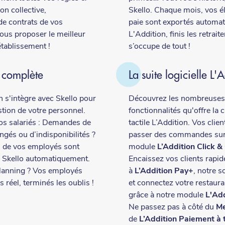
on collective,
Skello. Chaque mois, vos é
 de contrats de vos
paie sont exportés automa
ous proposer le meilleur
L'Addition, finis les retrai
établissement !
s’occupe de tout !
 complète
La suite logicielle L'
n s'intègre avec Skello
pour
Découvrez les nombreuses
stion de votre personnel.
fonctionnalités qu'offre la 
os salariés : Demandes de
tactile L’Addition. Vos clie
gés ou d’indisponibilités ?
passer des commandes sur
 de vos employés sont
module
L’Addition Click &
r Skello automatiquement.
Encaissez vos clients rapi
lanning ? Vos employés
à
L’Addition Pay+
, notre s
 réel, terminés les oublis !
et connectez votre restauran
grâce à notre module
L'Ad
Ne passez pas à côté du
Me
de
L’Addition Paiement à 