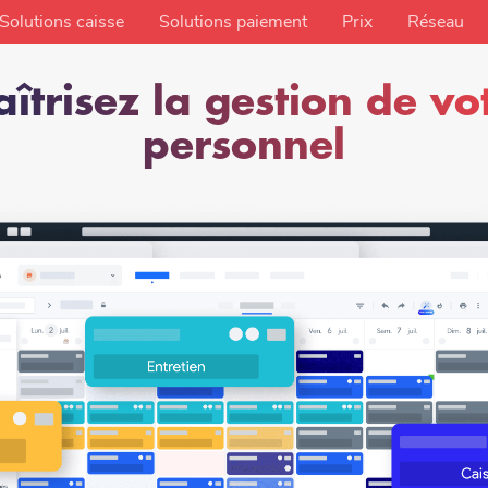
Solutions caisse
Solutions paiement
Prix
Réseau
îtrisez la gestion de vo
personnel