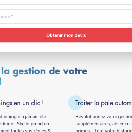
one
 la gestion de votre
l
ings en un clic !
Traiter la paie auto
planning n’a jamais été
Révolutionnez votre gestion
dition ! Skello prend en
supplémentaires, absences
ent toutes vos règles &
primes… Tout votre historiq