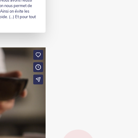
) Nous avons réussi
ion nous permet de
insi on évite les
pide. (…) Et pour tout