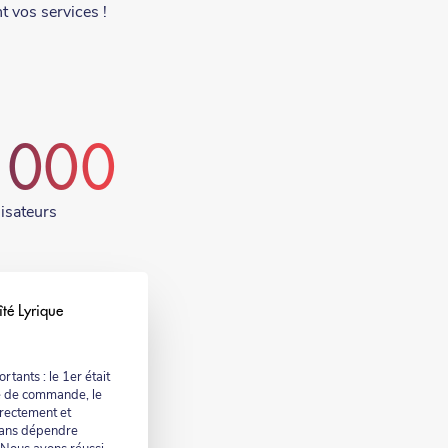
nt vos services !
 000
lisateurs
îté Lyrique
tants : le 1er était
e de commande, le
rrectement et
 sans dépendre