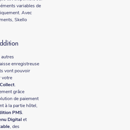
léments variables de
tiquement. Avec
tements, Skello
Addition
 autres
caisse enregistreuse
nts vont pouvoir
 votre
 Collect
.
dement grâce
olution de paiement
t à la partie hôtel,
dition PMS
.
nu Digital
et
table
, des