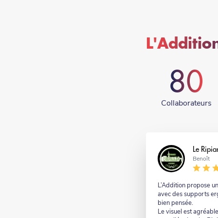
L'Addition
80
Collaborateurs
Nom
Le Ripia
Nom
Benoît
-
suffixe
Commentaire
L’Addition propose un
avec des supports er
bien pensée.
Le visuel est agréable