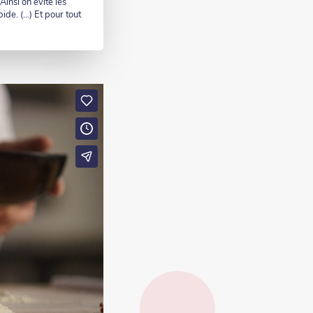
insi on évite les
pide. (…) Et pour tout