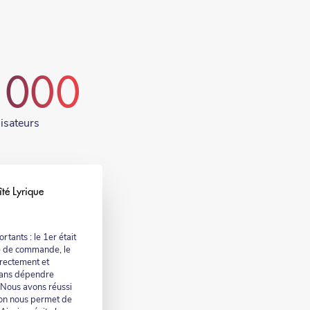
 000
lisateurs
îté Lyrique
tants : le 1er était
e de commande, le
rrectement et
 sans dépendre
) Nous avons réussi
ion nous permet de