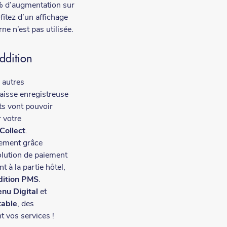
% d’augmentation sur
fitez d’un affichage
ne n’est pas utilisée.
Addition
 autres
caisse enregistreuse
nts vont pouvoir
 votre
 Collect
.
dement grâce
olution de paiement
t à la partie hôtel,
dition PMS
.
nu Digital
et
table
, des
nt vos services !