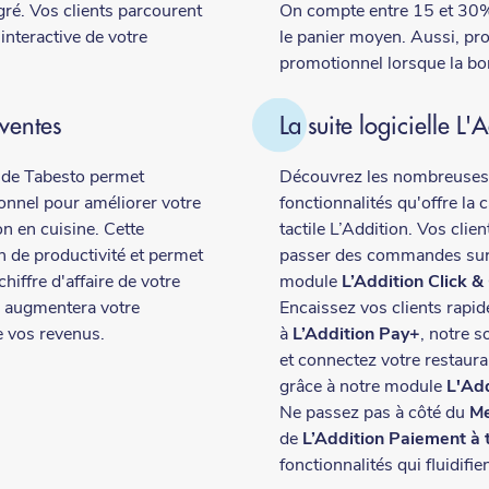
gré. Vos clients parcourent
On compte entre 15 et 30
 interactive de votre
le panier moyen. Aussi, pro
promotionnel lorsque la bor
ventes
La suite logicielle L'
de Tabesto permet
Découvrez les nombreuses
onnel pour améliorer votre
fonctionnalités qu'offre la 
n en cuisine. Cette
tactile L’Addition. Vos clie
in de productivité et permet
passer des commandes sur
hiffre d'affaire de votre
module
L’Addition Click &
i augmentera votre
Encaissez vos clients rapi
e vos revenus.
à
L’Addition Pay+
, notre s
et connectez votre restauran
grâce à notre module
L'Ad
Ne passez pas à côté du
Me
de
L’Addition Paiement à 
fonctionnalités qui fluidifie