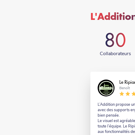
L'Addition
80
Collaborateurs
Nom
Le Ripia
Nom
Benoît
-
suffixe
Commentaire
L’Addition propose un
avec des supports er
bien pensée.
Le visuel est agréable
toute l’équipe. Le Rip
aux fonctionnalités de