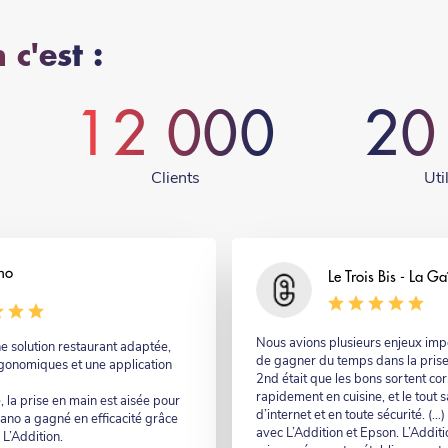
 c'est :
12 000
20
Clients
Uti
no
Nom
Le Trois Bis - La Ga
Commentaire
Nous avions plusieurs enjeux impor
e solution restaurant adaptée,
de gagner du temps dans la pris
gonomiques et une application
2nd était que les bons sortent co
rapidement en cuisine, et le tout
, la prise en main est aisée pour
d’internet et en toute sécurité. (…
iano a gagné en efficacité grâce
avec L’Addition et Epson. L’Addit
 L’Addition.