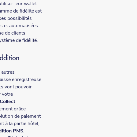
iliser leur wallet
mme de fidélité est
es possibilités
s et automatisées.
e de clients
ystème de fidélité.
Addition
 autres
caisse enregistreuse
nts vont pouvoir
 votre
 Collect
.
dement grâce
olution de paiement
t à la partie hôtel,
dition PMS
.