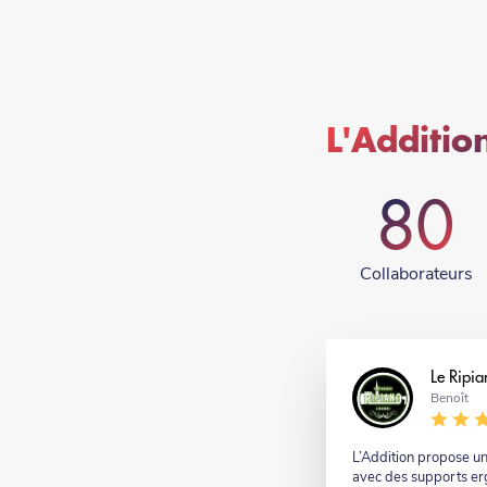
L'Addition
80
Collaborateurs
Nom
Le Ripia
Nom
Benoît
-
suffixe
Commentaire
L’Addition propose un
avec des supports er