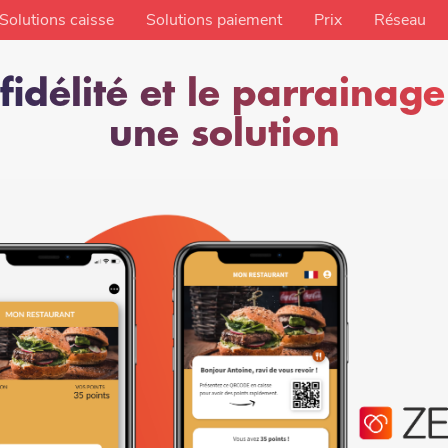
Solutions caisse
Solutions paiement
Prix
Réseau
fidélité et le parrainag
une solution