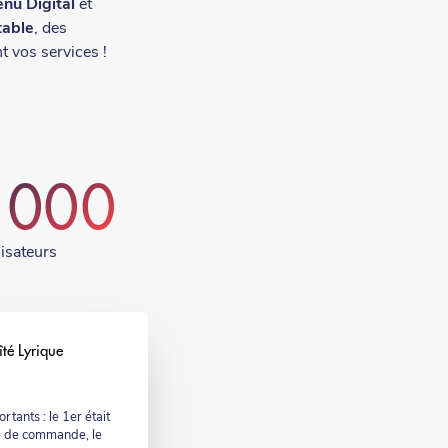
nu Digital
et
table
, des
nt vos services !
 000
lisateurs
îté Lyrique
tants : le 1er était
e de commande, le