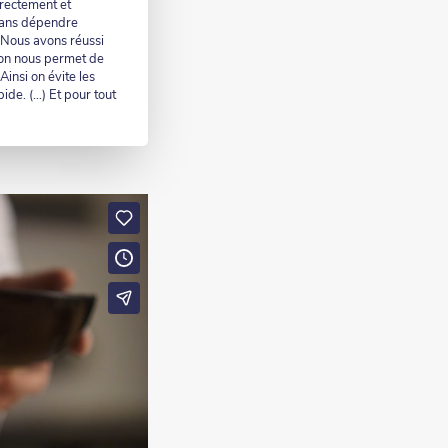
rrectement et
 sans dépendre
) Nous avons réussi
ion nous permet de
insi on évite les
pide. (…) Et pour tout