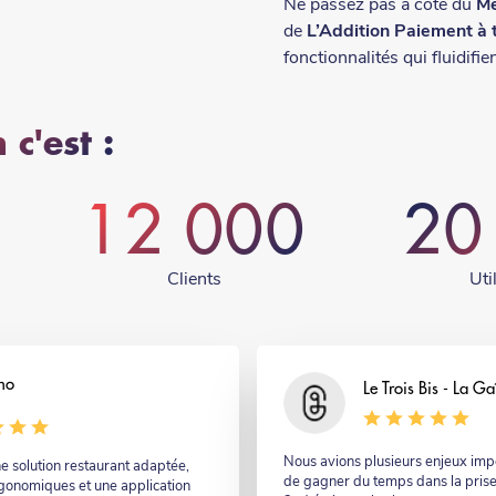
Ne passez pas à côté du
Me
de
L’Addition Paiement à 
fonctionnalités qui fluidifie
 c'est :
12 000
20
Clients
Uti
no
Nom
Le Trois Bis - La Ga
Commentaire
Nous avions plusieurs enjeux impor
e solution restaurant adaptée,
de gagner du temps dans la pris
gonomiques et une application