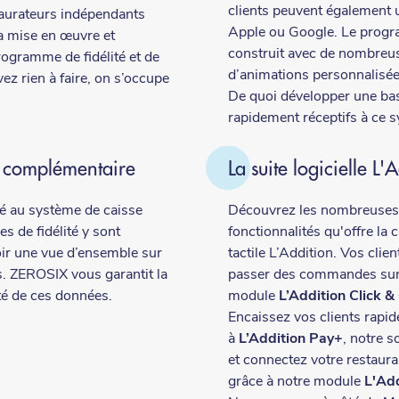
clients peuvent également ut
aurateurs indépendants
Apple ou Google. Le progra
la mise en œuvre et
construit avec de nombreus
rogramme de fidélité et de
d’animations personnalisée
ez rien à faire, on s’occupe
De quoi développer une bas
rapidement réceptifs à ce s
n complémentaire
La suite logicielle L'
é au système de caisse
Découvrez les nombreuses
es de fidélité y sont
fonctionnalités qu'offre la 
oir une vue d’ensemble sur
tactile L’Addition. Vos clie
s. ZEROSIX vous garantit la
passer des commandes sur
été de ces données.
module
L’Addition Click &
Encaissez vos clients rapi
à
L’Addition Pay+
, notre s
et connectez votre restauran
grâce à notre module
L'Ad